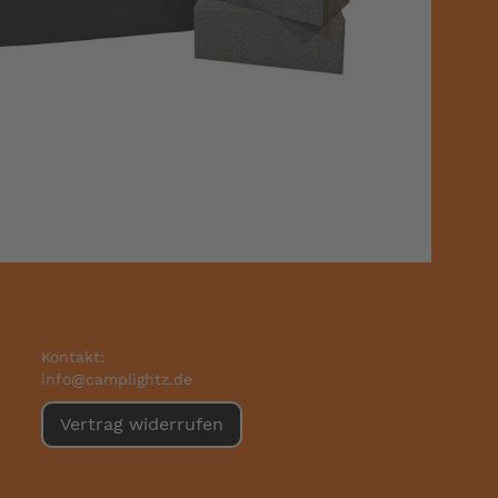
Kontakt:
info@camplightz.de
Vertrag widerrufen