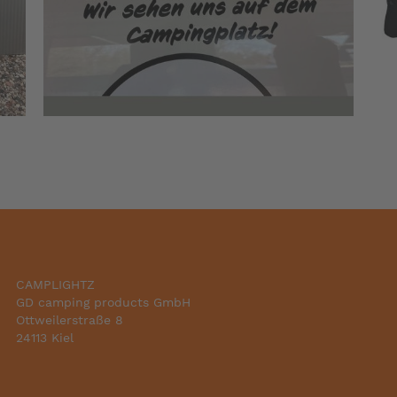
CAMPLIGHTZ
GD camping products GmbH
Ottweilerstraße 8
24113 Kiel