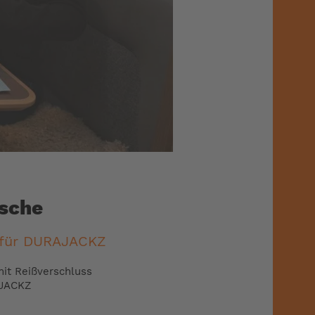
sche
 für DURAJACKZ
it Reißverschluss
AJACKZ