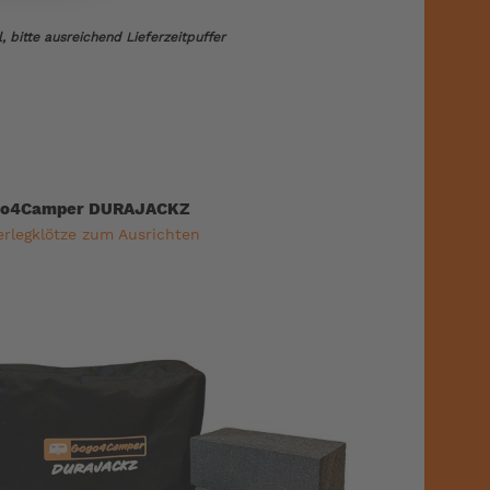
 bitte ausreichend Lieferzeitpuffer
o4Camper DURAJACKZ
erlegklötze zum Ausrichten