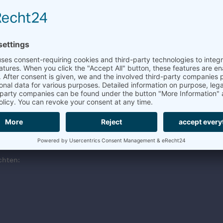
en Lieferadresse)
reCAPTCHA service!
We use reCAPTCHA to check your entered informa
 details
and
accept
the service to proceed.
chten: