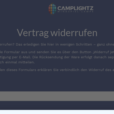
Vertrag widerrufen
rrufen? Das erledigen Sie hier in wenigen Schritten – ganz ohn
e Formular aus und senden Sie es über den Button „Widerruf jet
igung per E-Mail. Die Rücksendung der Ware erfolgt danach se
ch einmal mitteilen.
en dieses Formulars erklären Sie verbindlich den Widerruf des 