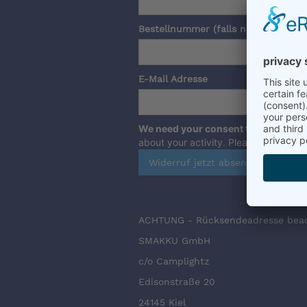
Bestellnummer (falls nicht vorhand
E-Mail Adresse
We need your consent to load the 
about your activity. Please
review the
ACHTUNG - Rücksendeadresse bea
SMAKKU GmbH
c/o Camplightz
Edisonstraße 20
24145 Kiel